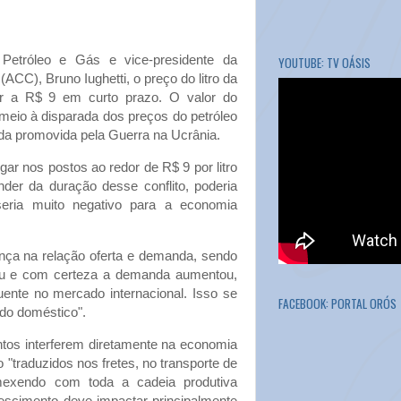
Petróleo e Gás e vice-presidente da
YOUTUBE: TV OÁSIS
CC), Bruno Iughetti, o preço do litro da
r a R$ 9 em curto prazo. O valor do
eio à disparada dos preços do petróleo
a promovida pela Guerra na Ucrânia.
ar nos postos ao redor de R$ 9 por litro
der da duração desse conflito, poderia
eria muito negativo para a economia
nça na relação oferta e demanda, sendo
uiu e com certeza a demanda aumentou,
nte no mercado internacional. Isso se
FACEBOOK: PORTAL ORÓS
ado doméstico".
ntos interferem diretamente na economia
o "traduzidos nos fretes, no transporte de
exendo com toda a cadeia produtiva
crescimento deve impactar principalmente