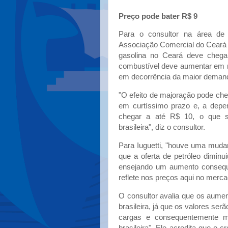
Preço pode bater R$ 9
Para o consultor na área de 
Associação Comercial do Ceará (A
gasolina no Ceará deve chega
combustível deve aumentar em m
em decorrência da maior demand
"O efeito de majoração pode cheg
em curtíssimo prazo e, a depen
chegar a até R$ 10, o que s
brasileira", diz o consultor.
Para Iuguetti, "houve uma muda
que a oferta de petróleo dimin
ensejando um aumento conseque
reflete nos preços aqui no merc
O consultor avalia que os aume
brasileira, já que os valores serã
cargas e consequentemente m
brasileira". Ele acredita que o 