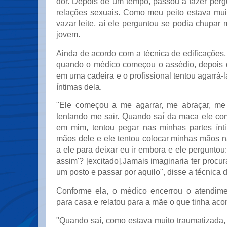
dor. Depois de um tempo, passou a fazer perg
relações sexuais. Como meu peito estava mu
vazar leite, aí ele perguntou se podia chupar m
jovem.
Ainda de acordo com a técnica de edificações
quando o médico começou o assédio, depois d
em uma cadeira e o profissional tentou agarrá-l
íntimas dela.
"Ele começou a me agarrar, me abraçar, me 
tentando me sair. Quando saí da maca ele co
em mim, tentou pegar nas minhas partes ínt
mãos dele e ele tentou colocar minhas mãos n
a ele para deixar eu ir embora e ele perguntou:
assim'? [excitado].Jamais imaginaria ter proc
um posto e passar por aquilo", disse a técnica 
Conforme ela, o médico encerrou o atendime
para casa e relatou para a mãe o que tinha aco
"Quando saí, como estava muito traumatizada, f