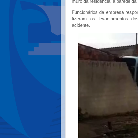
muro da residência, a parede da
Funcionários da empresa respon
fizeram os levantamentos do
acidente.