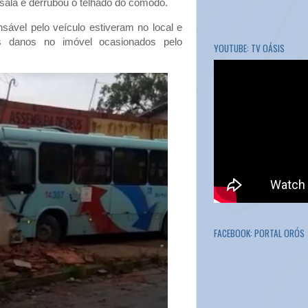
 sala e derrubou o telhado do cômodo.
sável pelo veículo estiveram no local e
s danos no imóvel ocasionados pelo
YOUTUBE: TV OÁSIS
FACEBOOK: PORTAL ORÓS