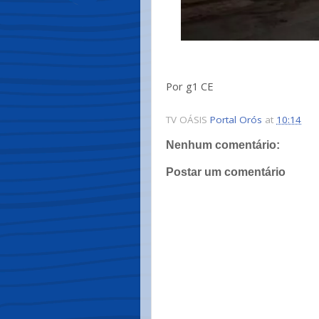
Por g1 CE
TV OÁSIS
Portal Orós
at
10:14
Nenhum comentário:
Postar um comentário