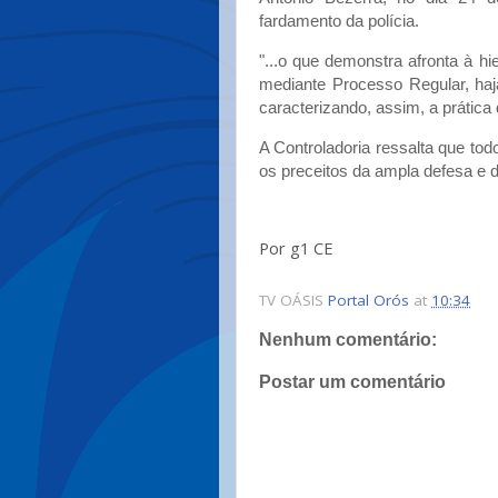
fardamento da polícia.
"...o que demonstra afronta à hie
mediante Processo Regular, haja
caracterizando, assim, a prática 
A Controladoria ressalta que to
os preceitos da ampla defesa e do
Por g1 CE
TV OÁSIS
Portal Orós
at
10:34
Nenhum comentário:
Postar um comentário