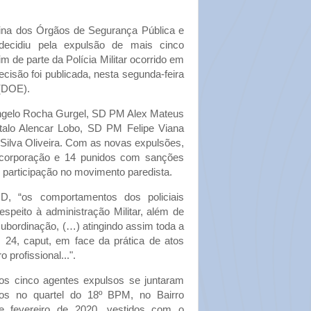
plina dos Órgãos de Segurança Pública e
decidiu pela expulsão de mais cinco
im de parte da Polícia Militar ocorrido em
ecisão foi publicada, nesta segunda-feira
 (DOE).
gelo Rocha Gurgel, SD PM Alex Mateus
talo Alencar Lobo, SD PM Felipe Viana
Silva Oliveira. Com as novas expulsões,
a corporação e 14 punidos com sanções
 participação no movimento paredista.
, “os comportamentos dos policiais
speito à administração Militar, além de
nsubordinação, (…) atingindo assim toda a
 24, caput, em face da prática de atos
profissional...".
os cinco agentes expulsos se juntaram
dos no quartel do 18º BPM, no Bairro
e fevereiro de 2020, vestidos com o