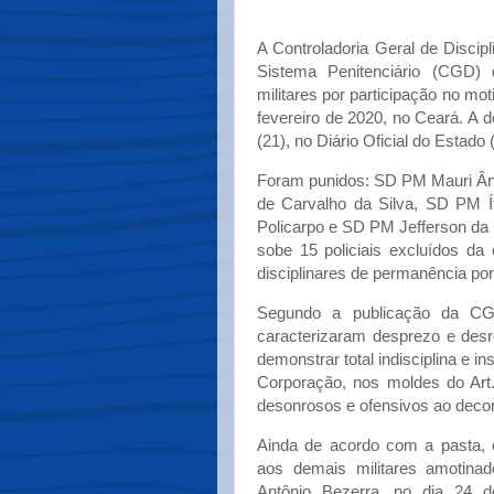
A Controladoria Geral de Disci
Sistema Penitenciário (CGD) 
militares por participação no mot
fevereiro de 2020, no Ceará. A d
(21), no Diário Oficial do Estado
Foram punidos: SD PM Mauri Ân
de Carvalho da Silva, SD PM Í
Policarpo e SD PM Jefferson da 
sobe 15 policiais excluídos d
disciplinares de permanência por
Segundo a publicação da CGD
caracterizaram desprezo e desre
demonstrar total indisciplina e i
Corporação, nos moldes do Art.
desonrosos e ofensivos ao decoro 
Ainda de acordo com a pasta, 
aos demais militares amotina
Antônio Bezerra, no dia 24 d