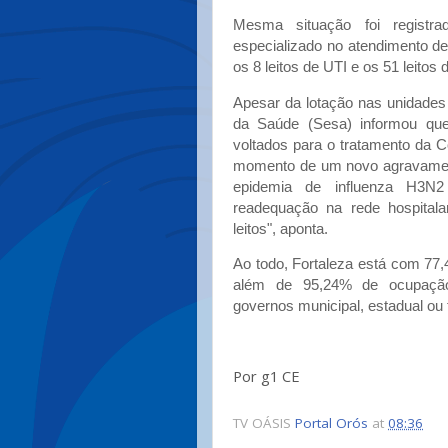
Mesma situação foi registrad
especializado no atendimento d
os 8 leitos de UTI e os 51 leitos 
Apesar da lotação nas unidades
da Saúde (Sesa) informou que é
voltados para o tratamento da C
momento de um novo agravamen
epidemia de influenza H3N
readequação na rede hospitalar
leitos", aponta.
Ao todo, Fortaleza está com 77,
além de 95,24% de ocupação
governos municipal, estadual ou 
Por g1 CE
TV OÁSIS
Portal Orós
at
08:36