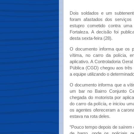
Dois soldados e um subtenent
foram afastados dos serviços
estupro cometido contra uma
Fortaleza. A decisão foi publi
desta sexta-feira (28).
O documento informa que os po
vítima, no carro da polícia, 
aplicativo. A Controladoria Ger
Pública (CGD) chegou aos três 
a equipe utilizando o determinad
O documento informa que a ví
um bar no Bairro Conjunto Ce
chegada do motorista por aplic
do carro da polícia, e iniciou u
os agentes ofereceram a carona 
estava na rota deles.
“Pouco tempo depois de saírem d
de barro, onde os policiais 