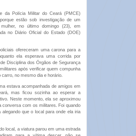
e da Polícia Militar do Ceará (PMCE)
 porque estão sob investigação de um
 mulher, no último domingo (23), em
cada no Diário Oficial do Estado (DOE)
liciais ofereceram uma carona para a
enquanto ela esperava uma corrida por
al de Disciplina dos Órgãos de Segurança
militares após verificar quem compunha
o carro, no mesmo dia e horário.
tima estava acompanhada de amigos em
ará, mas ficou sozinha ao esperar a
ativo. Neste momento, ela se aproximou
ma conversa com os militares. Foi quando
alegando que o local para onde ela iria
o local, a viatura parou em uma estrada
pediram para a vítima descer, não se