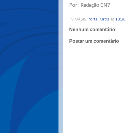
Por : Redação CN7
TV OÁSIS
Portal Orós
at
10:30
Nenhum comentário:
Postar um comentário