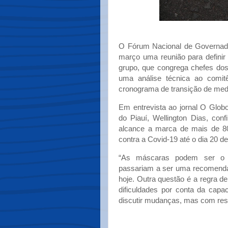
O Fórum Nacional de Governado
março uma reunião para definir
grupo, que congrega chefes dos 
uma análise técnica ao comitê
cronograma de transição de medid
Em entrevista ao jornal O Glob
do Piauí, Wellington Dias, con
alcance a marca de mais de 
contra a Covid-19 até o dia 20 d
“As máscaras podem ser o p
passariam a ser uma recomenda
hoje. Outra questão é a regra d
dificuldades por conta da capa
discutir mudanças, mas com respa