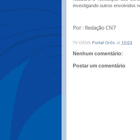
investigando outros envolvidos n
Por : Redação CN7
TV OÁSIS
Portal Orós
at
10:03
Nenhum comentário:
Postar um comentário