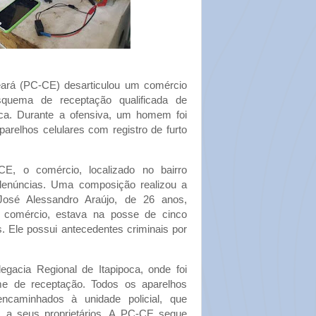
eará (PC-CE) desarticulou um comércio
squema de receptação qualificada de
oca. Durante a ofensiva, um homem foi
parelhos celulares com registro de furto
E, o comércio, localizado no bairro
 denúncias. Uma composição realizou a
osé Alessandro Araújo, de 26 anos,
o comércio, estava na posse de cinco
. Ele possui antecedentes criminais por
egacia Regional de Itapipoca, onde foi
me de receptação. Todos os aparelhos
encaminhados à unidade policial, que
ns a seus proprietários. A PC-CE segue