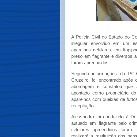
A Polícia Civil do Estado do C
irregular envolvido em um e
aparelhos celulares, em Itapip
preso em flagrante e diversos a
foram apreendidos.
Segundo informações da PC-C
Cruzeiro, foi encontrado após
abordagem e constatou que J
apontado como proprietário d
aparelhos com queixas de furtos
receptação.
Alessandro foi conduzido à Del
autuado em flagrante pelo cri
celulares apreendidos foram 
realizará a restituição dos be