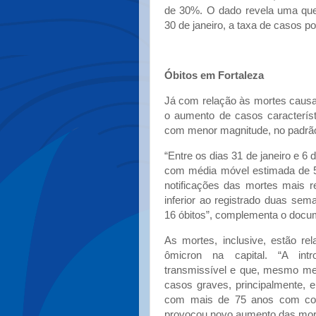
de 30%. O dado revela uma qued
30 de janeiro, a taxa de casos p
Óbitos em Fortaleza
Já com relação às mortes causa
o aumento de casos característ
com menor magnitude, no padrão
“Entre os dias 31 de janeiro e 6 
com média móvel estimada de 5,
notificações das mortes mais re
inferior ao registrado duas sem
16 óbitos”, complementa o docu
As mortes, inclusive, estão re
ômicron na capital. “A int
transmissível e que, mesmo men
casos graves, principalmente, 
com mais de 75 anos com com
provocou novo aumento das morte