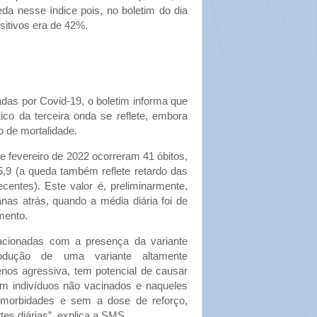
a nesse índice pois, no boletim do dia
ositivos era de 42%.
das por Covid-19, o boletim informa que
ico da terceira onda se reflete, embora
 de mortalidade.
de fevereiro de 2022 ocorreram 41 óbitos,
9 (a queda também reflete retardo das
centes). Este valor é, preliminarmente,
anas atrás, quando a média diária foi de
mento.
lacionadas com a presença da variante
rodução de uma variante altamente
os agressiva, tem potencial de causar
em indivíduos não vacinados e naqueles
orbidades e sem a dose de reforço,
s diárias”, explica a SMS.