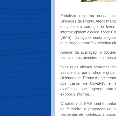
Fortaleza registrou queda 
Unidades de Pronto Atendimento
de janeiro e começo de fever
informe epidemiológico sobre Co
(SMS), divulgado nesta segund
atualização como “expressiva di
Apesar da avaliação, o docu
relativos aos atendimentos nas 
“Nas duas últimas semanas ho
assistencial por síndrome grip
Unidades de Pronto Atendimento
dos casos de Covid-19 e re
evidências que sugerem uma t
explica o informe.
O boletim da SMS também inform
de fevereiro, a proporção de 
residentes de Fortaleza, analisad